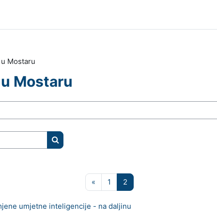
e u Mostaru
 u Mostaru
Pretraži e-kolegije
Prethodna stranica
Stranica 1
Stranica 2
«
1
2
mjene umjetne inteligencije - na daljinu