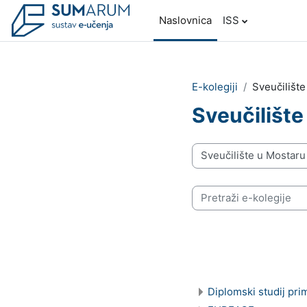
Preskoči na sadržaj
Naslovnica
ISS
E-kolegiji
Sveučilišt
Sveučilište
Popis e-kolegija
Pretraži e-kolegije
Diplomski studij pri