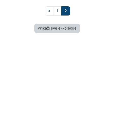
Prethodna stranica
Stranica 1
Stranica 2
«
1
2
Prikaži sve e-kolegije