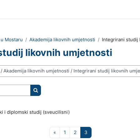
e u Mostaru
Akademija likovnih umjetnosti
Integrirani studij
studij likovnih umjetnosti
Pretraži e-kolegije
i i diplomski studij (sveucilisni)
Prethodna stranica
Stranica 1
Stranica 2
Stranica 3
«
1
2
3