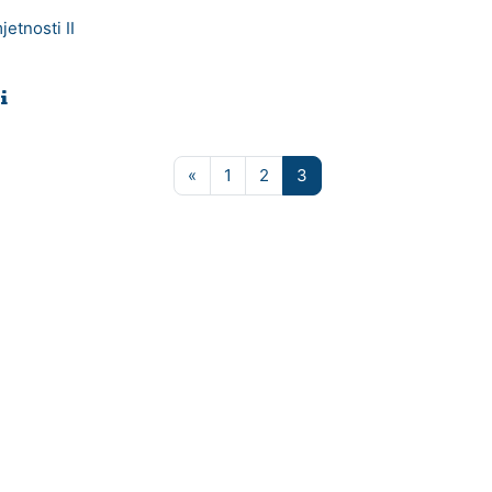
jetnosti II
I
Prethodna stranica
Stranica 1
Stranica 2
Stranica 3
«
1
2
3