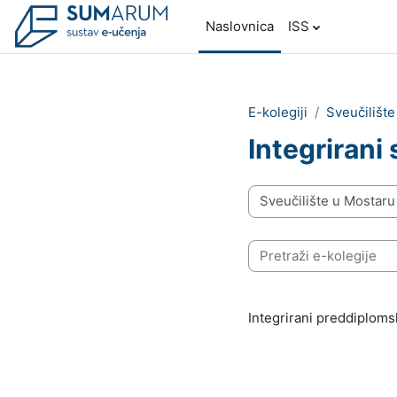
Preskoči na sadržaj
Naslovnica
ISS
E-kolegiji
Sveučilišt
Integrirani 
Popis e-kolegija
Pretraži e-kolegije
Integrirani preddiplomsk