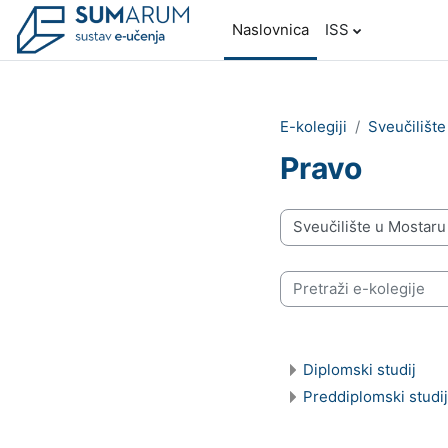
Preskoči na sadržaj
Naslovnica
ISS
E-kolegiji
Sveučilišt
Pravo
Popis e-kolegija
Pretraži e-kolegije
Diplomski studij
Preddiplomski studij