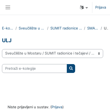
Preskoči na sadržaj
Prijava
Bočni panel
E-kolegiji
Sveučilište u Mostaru
SUMIT radionice i tečajevi
SMARTEL
ULJ
ULJ
Popis e-kolegija
Pretraži e-kolegije
Pretraži e-kolegije
Niste prijavljeni u sustav. (
Prijava
)