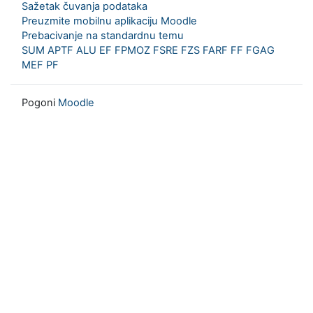
Sažetak čuvanja podataka
Preuzmite mobilnu aplikaciju Moodle
Prebacivanje na standardnu temu
SUM
APTF
ALU
EF
FPMOZ
FSRE
FZS
FARF
FF
FGAG
MEF
PF
Pogoni
Moodle