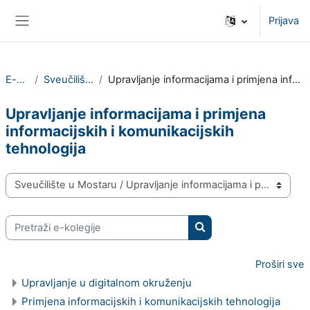
Preskoči na sadržaj
Prijava
Bočni panel
E-kolegiji
Sveučilište u Mostaru
Upravljanje informacijama i primjena informacijskih i komunikacijskih tehnologija
Upravljanje informacijama i primjena
informacijskih i komunikacijskih
tehnologija
Popis e-kolegija
Pretraži e-kolegije
Pretraži e-kolegije
Proširi sve
Upravljanje u digitalnom okruženju
Primjena informacijskih i komunikacijskih tehnologija