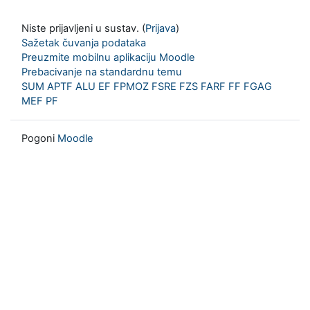
Niste prijavljeni u sustav. (
Prijava
)
Sažetak čuvanja podataka
Preuzmite mobilnu aplikaciju Moodle
Prebacivanje na standardnu temu
SUM
APTF
ALU
EF
FPMOZ
FSRE
FZS
FARF
FF
FGAG
MEF
PF
Pogoni
Moodle