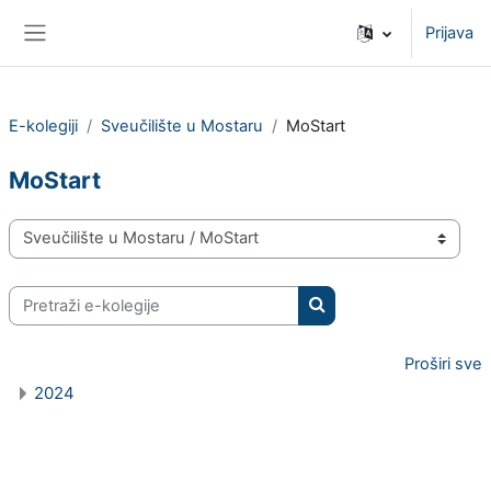
Preskoči na sadržaj
Prijava
Bočni panel
E-kolegiji
Sveučilište u Mostaru
MoStart
MoStart
Popis e-kolegija
Pretraži e-kolegije
Pretraži e-kolegije
Proširi sve
2024