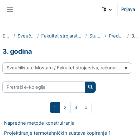
Preskoči na sadržaj
Prijava
Bočni panel
E-kolegiji
Sveučilište u Mostaru
Fakultet strojarstva, računarstva i elektrotehnike
Studij strojarstva
Preddiplomski studij
3. godina
3. godina
Popis e-kolegija
Pretraži e-kolegije
Pretraži e-kolegije
Stranica 1
Stranica 2
Stranica 3
Sljedeća stranica
1
2
3
»
Napredne metode konstruiranja
Projektiranje termotehničkih sustava kopiranje 1