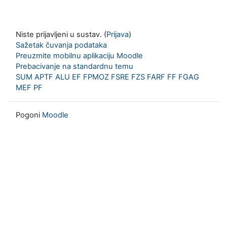
Niste prijavljeni u sustav. (
Prijava
)
Sažetak čuvanja podataka
Preuzmite mobilnu aplikaciju Moodle
Prebacivanje na standardnu temu
SUM
APTF
ALU
EF
FPMOZ
FSRE
FZS
FARF
FF
FGAG
MEF
PF
Pogoni
Moodle