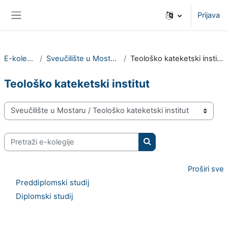
Preskoči na sadržaj
Prijava
Bočni panel
E-kolegiji
Sveučilište u Mostaru
Teološko kateketski institut
Teološko kateketski institut
Popis e-kolegija
Pretraži e-kolegije
Pretraži e-kolegije
Proširi sve
Preddiplomski studij
Diplomski studij