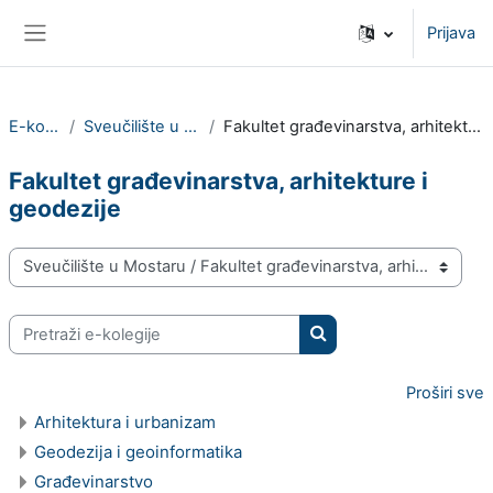
Preskoči na sadržaj
Prijava
Bočni panel
E-kolegiji
Sveučilište u Mostaru
Fakultet građevinarstva, arhitekture i geodezije
Fakultet građevinarstva, arhitekture i
geodezije
Popis e-kolegija
Pretraži e-kolegije
Pretraži e-kolegije
Proširi sve
Arhitektura i urbanizam
Geodezija i geoinformatika
Građevinarstvo