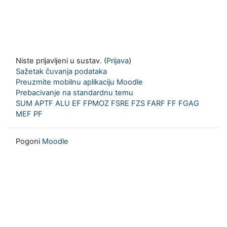
Niste prijavljeni u sustav. (
Prijava
)
Sažetak čuvanja podataka
Preuzmite mobilnu aplikaciju Moodle
Prebacivanje na standardnu temu
SUM
APTF
ALU
EF
FPMOZ
FSRE
FZS
FARF
FF
FGAG
MEF
PF
Pogoni
Moodle