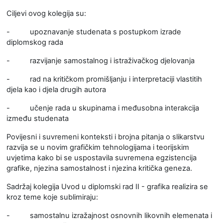
Ciljevi ovog kolegija su:
-
upoznavanje studenata s postupkom izrade
diplomskog rada
-
razvijanje samostalnog i istraživačkog djelovanja
-
rad na kritičkom promišljanju i interpretaciji vlastitih
djela kao i djela drugih autora
-
učenje rada u skupinama i međusobna interakcija
između studenata
Povijesni i suvremeni konteksti i brojna pitanja o slikarstvu
razvija se u novim grafičkim tehnologijama i teorijskim
uvjetima kako bi se uspostavila suvremena egzistencija
grafike, njezina samostalnost i njezina kritička geneza.
Sadržaj kolegija Uvod u diplomski rad II - grafika realizira se
kroz teme koje sublimiraju:
-
samostalnu izražajnost osnovnih likovnih elemenata i