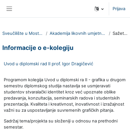
Preskoči na sadržaj
Prijava
Bočni panel
Sveučilište u Mostaru
Akademija likovnih umjetnosti
Sažetak
Informacije o e-kolegiju
Uvod u diplomski rad II prof. Igor Dragičević
Programom kolegija Uvod u diplomski ra II - grafika u drugom
semestru diplomskog studija nastavlja se usmjeravati
studentov stvaralački identitet kroz već upoznate oblike
predavanja, konzultacija, seminarskih radova i studentskih
prezentacija. Kvaliteta i kreativnost, inovativnost i izražajnost
važni su za uspostavljanje suvremenih grafičkih pitanja.
Sadržaj tema/projekta su složeniji u odnosu na prethodni
semestar.