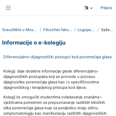
Preskoči na sadržaj
Prijava
Bočni panel
Sveučilište u Mostaru
Filozofski fakultet
Logopedija
Sažetak
Informacije o e-kolegiju
Diferencijalno-dijagnostički postupci kod poremećaja glasa
Kolegij daje dodatne informacije glede diferencijalno-
dijagnostičkih postupaka koji se provode u procesu
dijagnostike poremećaja glasa kao i o specifičnostima
dijagnostičkog i terapijskog pristupa kod djece.
Kolegij će omogućiti studentima ovladavanje znanjima i
vještinama potrebnim za prepoznavanje različitih kliničkih
slika poremećaja glasa koje za posljedicu imaju sličnu
simptomatologiju kao manifestaciju različitih dijagnostičkih