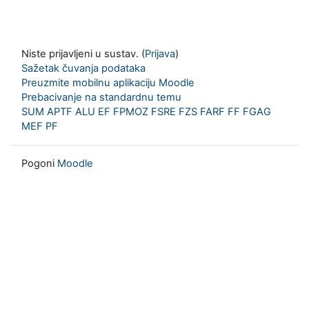
Niste prijavljeni u sustav. (
Prijava
)
Sažetak čuvanja podataka
Preuzmite mobilnu aplikaciju Moodle
Prebacivanje na standardnu temu
SUM
APTF
ALU
EF
FPMOZ
FSRE
FZS
FARF
FF
FGAG
MEF
PF
Pogoni
Moodle