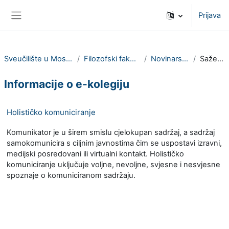
Preskoči na sadržaj
Prijava
Bočni panel
Sveučilište u Mostaru
Filozofski fakultet
Novinarstvo
Sažetak
Informacije o e-kolegiju
Holističko komuniciranje
Komunikator je u širem smislu cjelokupan sadržaj, a sadržaj
samokomunicira s ciljnim javnostima čim se uspostavi izravni,
medijski posredovani ili virtualni kontakt. Holističko
komuniciranje uključuje voljne, nevoljne, svjesne i nesvjesne
spoznaje o komuniciranom sadržaju.