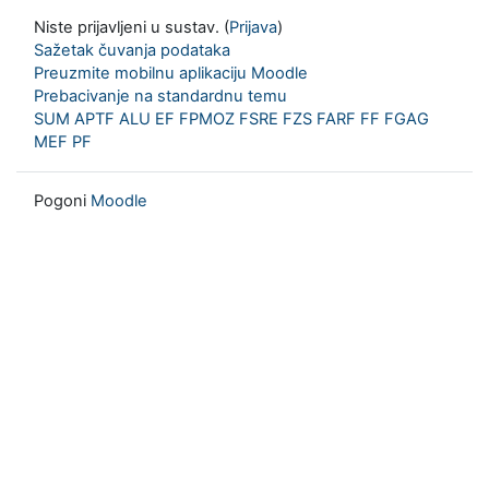
Niste prijavljeni u sustav. (
Prijava
)
Sažetak čuvanja podataka
Preuzmite mobilnu aplikaciju Moodle
Prebacivanje na standardnu temu
SUM
APTF
ALU
EF
FPMOZ
FSRE
FZS
FARF
FF
FGAG
MEF
PF
Pogoni
Moodle