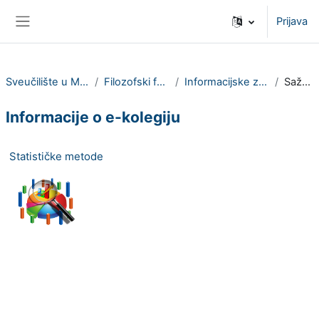
Preskoči na sadržaj
Prijava
Bočni panel
Sveučilište u Mostaru
Filozofski fakultet
Informacijske znanosti
Sažetak
Informacije o e-kolegiju
Statističke metode