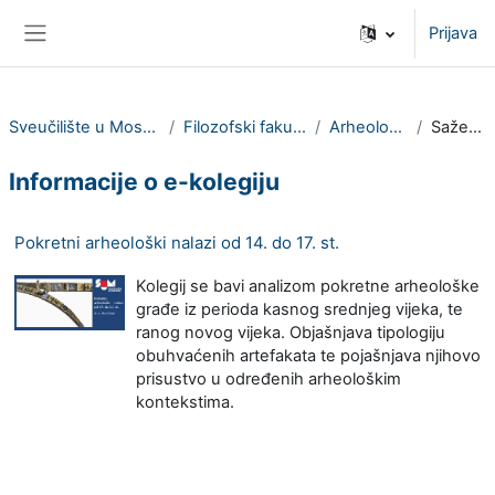
Preskoči na sadržaj
Prijava
Bočni panel
Sveučilište u Mostaru
Filozofski fakultet
Arheologija
Sažetak
Informacije o e-kolegiju
Pokretni arheološki nalazi od 14. do 17. st.
Kolegij se bavi analizom pokretne arheološke
građe iz perioda kasnog srednjeg vijeka, te
ranog novog vijeka. Objašnjava tipologiju
obuhvaćenih artefakata te pojašnjava njihovo
prisustvo u određenih arheološkim
kontekstima.