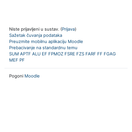
Niste prijavljeni u sustav. (
Prijava
)
Sažetak čuvanja podataka
Preuzmite mobilnu aplikaciju Moodle
Prebacivanje na standardnu temu
SUM
APTF
ALU
EF
FPMOZ
FSRE
FZS
FARF
FF
FGAG
MEF
PF
Pogoni
Moodle