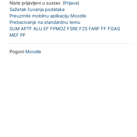
Niste prijavljeni u sustav. (
Prijava
)
Sažetak čuvanja podataka
Preuzmite mobilnu aplikaciju Moodle
Prebacivanje na standardnu temu
SUM
APTF
ALU
EF
FPMOZ
FSRE
FZS
FARF
FF
FGAG
MEF
PF
Pogoni
Moodle