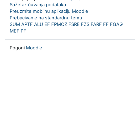
Sažetak čuvanja podataka
Preuzmite mobilnu aplikaciju Moodle
Prebacivanje na standardnu temu
SUM
APTF
ALU
EF
FPMOZ
FSRE
FZS
FARF
FF
FGAG
MEF
PF
Pogoni
Moodle