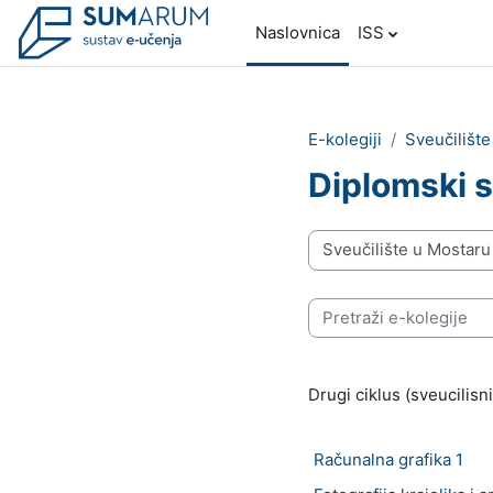
Preskoči na sadržaj
Naslovnica
ISS
E-kolegiji
Sveučilišt
Diplomski s
Popis e-kolegija
Pretraži e-kolegije
Drugi ciklus (sveucilisni
Računalna grafika 1