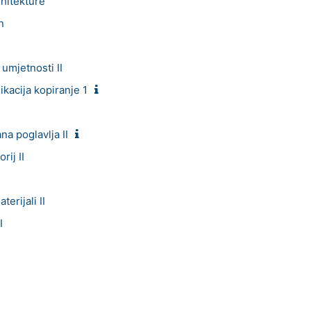
rhitekture
n
umjetnosti II
kacija kopiranje 1
na poglavlja II
rij II
erijali II
I