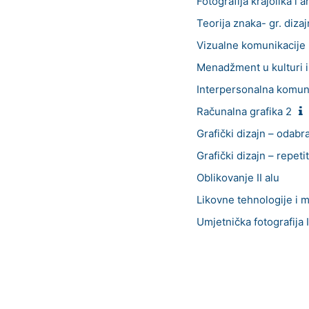
Fotografija krajolika i a
Teorija znaka- gr. dizaj
Vizualne komunikacije
Menadžment u kulturi i 
Interpersonalna komuni
Računalna grafika 2
Grafički dizajn – odabra
Grafički dizajn – repetito
Oblikovanje II alu
Likovne tehnologije i mat
Umjetnička fotografija I