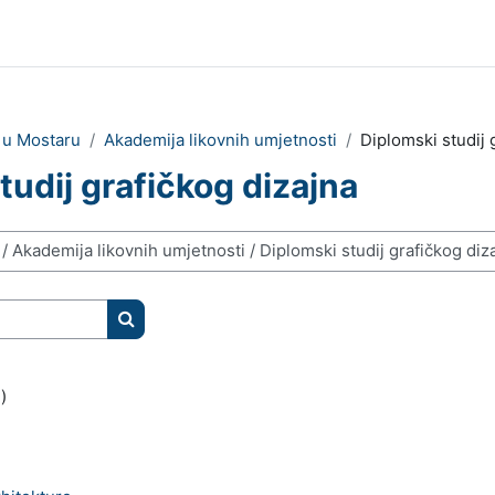
e u Mostaru
Akademija likovnih umjetnosti
Diplomski studij 
tudij grafičkog dizajna
Pretraži e-kolegije
)