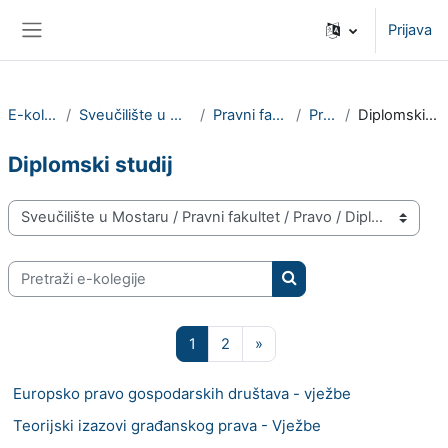
Preskoči na sadržaj
Prijava
Bočni panel
E-kolegiji
Sveučilište u Mostaru
Pravni fakultet
Pravo
Diplomski studij
Diplomski studij
Popis e-kolegija
Pretraži e-kolegije
Pretraži e-kolegije
Stranica 1
Stranica 2
Sljedeća stranica
1
2
»
Europsko pravo gospodarskih društava - vježbe
Teorijski izazovi građanskog prava - Vježbe