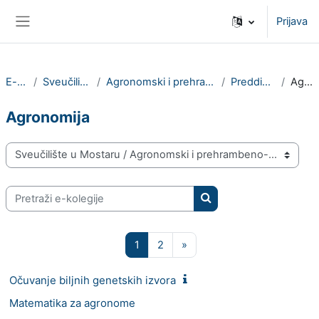
Preskoči na sadržaj
Prijava
Bočni panel
E-kolegiji
Sveučilište u Mostaru
Agronomski i prehrambeno-tehnološki fakultet
Preddiplomski studij
Agronomija
Agronomija
Popis e-kolegija
Pretraži e-kolegije
Pretraži e-kolegije
Stranica 1
Stranica 2
Sljedeća stranica
1
2
»
Očuvanje biljnih genetskih izvora
Matematika za agronome