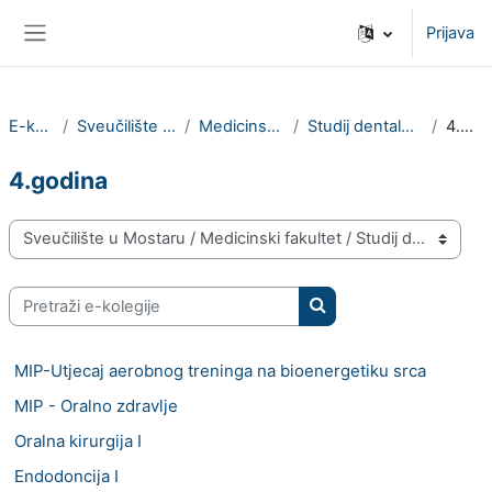
Preskoči na sadržaj
Prijava
Bočni panel
E-kolegiji
Sveučilište u Mostaru
Medicinski fakultet
Studij dentalne medicine
4.godina
4.godina
Popis e-kolegija
Pretraži e-kolegije
Pretraži e-kolegije
MIP-Utjecaj aerobnog treninga na bioenergetiku srca
MIP - Oralno zdravlje
Oralna kirurgija I
Endodoncija I