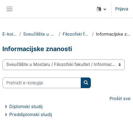
Preskoči na sadržaj
Prijava
Bočni panel
E-kolegiji
Sveučilište u Mostaru
Filozofski fakultet
Informacijske znanosti
Informacijske znanosti
Popis e-kolegija
Pretraži e-kolegije
Pretraži e-kolegije
Proširi sve
Diplomski studij
Preddiplomski studij