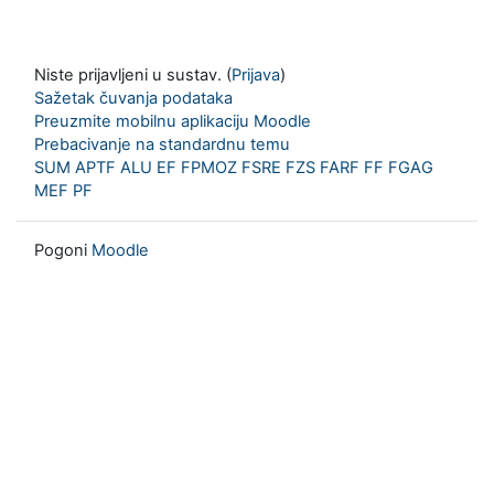
Niste prijavljeni u sustav. (
Prijava
)
Sažetak čuvanja podataka
Preuzmite mobilnu aplikaciju Moodle
Prebacivanje na standardnu temu
SUM
APTF
ALU
EF
FPMOZ
FSRE
FZS
FARF
FF
FGAG
MEF
PF
Pogoni
Moodle