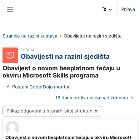
Preskoči na sadržaj
Prijava
Bočni panel
Stranice na razini sustava
Obavijesti na razini sjedišta
FORUM
Obavijesti na razini sjedišta
Obavijest o novom besplatnom tečaju u
okviru Microsoft Skills programa
← Postani CoderDojo mentor
16 dana protiv nasilja nad ženama →
Način prikaza
Obavijest o novom besplatnom tečaju u okviru Microsoft
Broj odgovora: 0