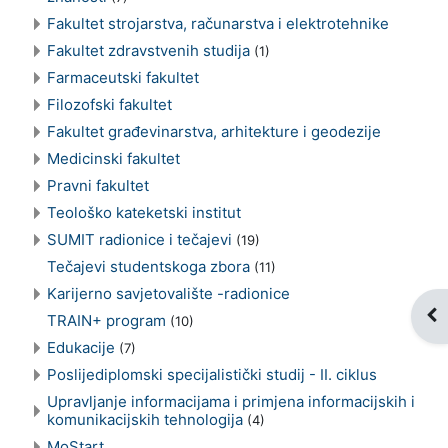
Fakultet strojarstva, računarstva i elektrotehnike
Fakultet zdravstvenih studija
(1)
Farmaceutski fakultet
Filozofski fakultet
Fakultet građevinarstva, arhitekture i geodezije
Medicinski fakultet
Pravni fakultet
Teološko kateketski institut
SUMIT radionice i tečajevi
(19)
Tečajevi studentskoga zbora
(11)
Karijerno savjetovalište -radionice
Pri
TRAIN+ program
(10)
Edukacije
(7)
Poslijediplomski specijalistički studij - II. ciklus
Upravljanje informacijama i primjena informacijskih i
komunikacijskih tehnologija
(4)
MoStart