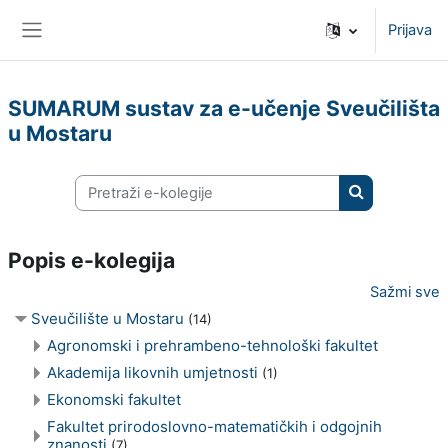
Preskoči na sadržaj
Prijava
Bočni panel
SUMARUM sustav za e-učenje Sveučilišta
u Mostaru
Pretraži e-kolegije
Pretraži e-kol
Popis e-kolegija
Sažmi sve
Sveučilište u Mostaru
(14)
Agronomski i prehrambeno-tehnološki fakultet
Akademija likovnih umjetnosti
(1)
Ekonomski fakultet
Fakultet prirodoslovno-matematičkih i odgojnih
znanosti
(7)