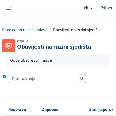
Preskoči na sadržaj
Prijava
Bočni panel
Stranice na razini sustava
Obavijesti na razini sjedišta
FORUM
Obavijesti na razini sjedišta
Opće obavijesti i najave
Pretraživanje
Pretraživanje
Rasprava
Započeo
Zadnja poruka
Stanje