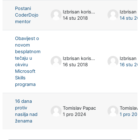
Prikaz rasprava: 3 od 3
Postani
Izbrisan korisnik
CoderDojo
14 stu 2018
14 stu 2
mentor
Obavijest o
novom
besplatnom
tečaju u
Izbrisan korisnik
okviru
16 stu 2018
16 stu 2
Microsoft
Skills
programa
16 dana
protiv
Tomislav Papac
Tomislav
nasilja nad
1 pro 2024
1 pro 20
ženama