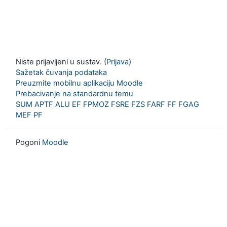
Niste prijavljeni u sustav. (
Prijava
)
Sažetak čuvanja podataka
Preuzmite mobilnu aplikaciju Moodle
Prebacivanje na standardnu temu
SUM
APTF
ALU
EF
FPMOZ
FSRE
FZS
FARF
FF
FGAG
MEF
PF
Pogoni
Moodle