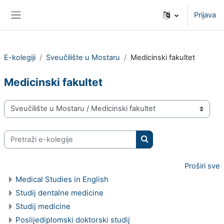
Preskoči na sadržaj
Prijava
Bočni panel
E-kolegiji
Sveučilište u Mostaru
Medicinski fakultet
Medicinski fakultet
Popis e-kolegija
Pretraži e-kolegije
Pretraži e-kolegije
Proširi sve
Medical Studies in English
Studij dentalne medicine
Studij medicine
Poslijediplomski doktorski studij