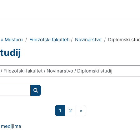
e u Mostaru
Filozofski fakultet
Novinarstvo
Diplomski stud
tudij
Pretraži e-kolegije
Stranica 1
Stranica 2
Sljedeća stranica
1
2
»
u medijima