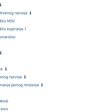
štvenog razvoja
nošću NOV
ošću kopiranje 1
vinarstvo
je
venog razvoja
ivanja javnog mnijenja
aksa)
rstvo