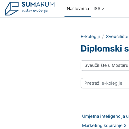
Preskoči na sadržaj
Naslovnica
ISS
E-kolegiji
Sveučilišt
Diplomski s
Popis e-kolegija
Pretraži e-kolegije
Umjetna inteligencija 
Marketing kopiranje 3